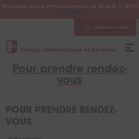
Prochaine Soirée Portes ouvertes : le 20 août à 18h30
Je m'inscris !
Contactez-nous !
Pour prendre rendez-
L'école
vous
Nos formations
Vie étudiante
POUR PRENDRE RENDEZ-
VOUS
Actualité
La clinique