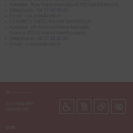
Adresse :
Rue Pablo Neruda 42100 Saint-Étienne
Téléphone :
04 77 42 82 82
Email : courrier@cido.fr
CENTRE D’OSTEOPATHIE RATARIEUX
Adresse :
28 Avenue Pierre Mendès
France 42270 Saint-Priest-En-Jarez
Téléphone :
04.77.42.82.82
Email : courrier@cido.fr
Accessibilité
Handicap :
COS
Formulaire
Inscription
Réserver un
Formulaire
Brochure
JPO
échange
Candidat