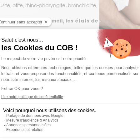
inusite, otite, rhino-pharyngite, bronchiolite,
les troubles du sommeil, les états de
n, plagiocéphalie, troubles du sommeil,