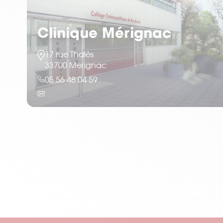
Clinique Mérignac
17 rue Thalès
33700 Merignac
05 56 48 04 59