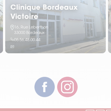
Clinique Bordeaux
Victoire
16, Rue Leberthon
33000 Bordeaux
05.56.48.00.44