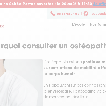
aine Soirée Portes ouvertes : le 20 août à 18h30
Je m'in
05 56 48 04 59
facebook
L'école
Nos form
rquoi consulter un ostéopat
pratique m
L’ostéopathie est une
restrictions de mobilité af
les
Formation Continue /
Nos partenaires
Partenariat
Prendre rendez-vous
le corps humain
.
Postgrad
En s’appuyant sur des connaissanc
physiologie
la
, l’ostéopathe va pa
de mouvement des tissus.