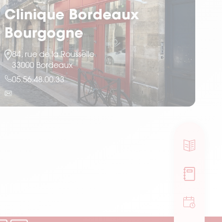
Clinique Bordeaux
Bourgogne
84, rue de la Rousselle
33000 Bordeaux
05.56.48.00.33