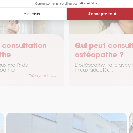
 consultation
Qui peut consul
the
ostéopathe ?
aux motifs de
L’ostéopathe traite avec 
pathie.
mieux adaptée…
Découvrir